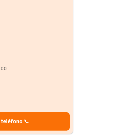
:00
 teléfono
📞