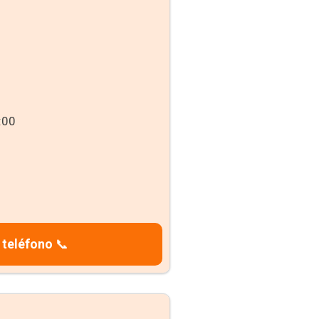
:00
 teléfono
📞