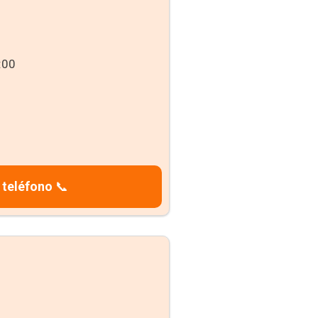
:00
 teléfono
📞