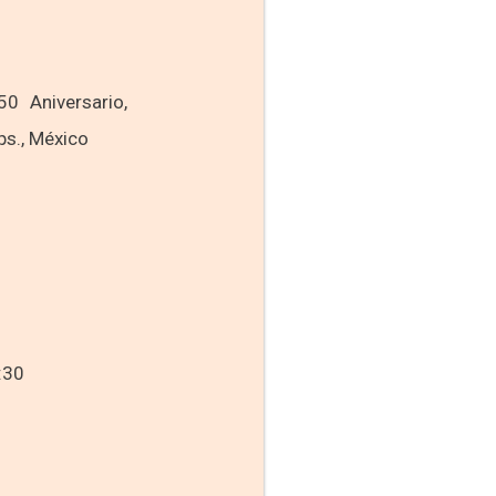
0 Aniversario,
s., México
:30